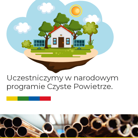
Uczestniczymy w narodowym
programie Czyste Powietrze.
Image
Image