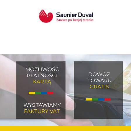
MOŻLIWOŚĆ
DOWÓZ
PŁATNOŚCI
TOWARU
KARTĄ
GRATIS
Image
Image
WYSTAWIAMY
FAKTURY VAT